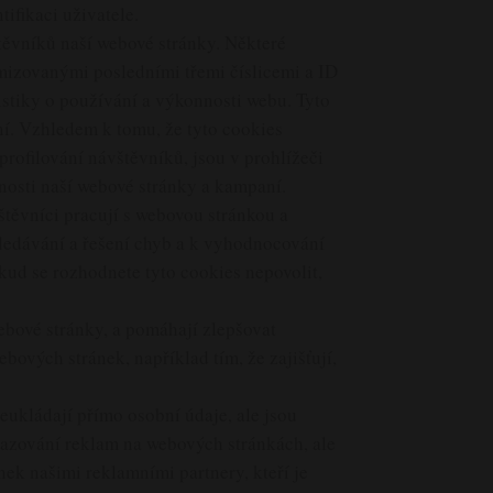
ifikaci uživatele.
těvníků naší webové stránky. Některé
ymizovanými posledními třemi číslicemi a ID
istiky o používání a výkonnosti webu. Tyto
í. Vzhledem k tomu, že tyto cookies
ofilování návštěvníků, jsou v prohlížeči
osti naší webové stránky a kampaní.
štěvníci pracují s webovou stránkou a
hledávání a řešení chyb a k vyhodnocování
ud se rozhodnete tyto cookies nepovolit,
webové stránky, a pomáhají zlepšovat
ových stránek, například tím, že zajišťují,
eukládají přímo osobní údaje, ale jsou
brazování reklam na webových stránkách, ale
ek našimi reklamními partnery, kteří je