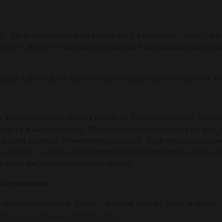
b.
Zákon o elektronických komunikacích a o změně některých so
získává přístup k informacím uloženým v koncovém zařízení uži
so
dajů v případě cookies (s výjimkou nezbytných cookies) je
, které internetová stránka odešle do Vašeho prohlížeče. Umož
 jazyk a další nastavení. Následující návštěva stránek tak pro 
ocházení internetu bylo mnohem složitější. Soubory cookies umož
m. Soubory cookies používá téměř každá internetová stránka na 
akovaně navštívené internetové stránky.
ůže rozpoznat:
vaší návštěvy webu. Tyto tzv. dočasné cookies, které se po zav
rmoval o používání souborů cookies.