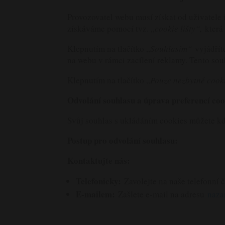
Provozovatel webu musí získat od uživatele
získáváme pomocí tvz. „
cookie lišty“,
která
Klepnutím na tlačítko „
Souhlasím“
vyjádřít
na webu v rámci zacílení reklamy. Tento sou
Klepnutím na tlačítko „
Pouze nezbytné cook
Odvolání souhlasu a úprava preferencí coo
Svůj souhlas s ukládáním cookies můžete kdy
Postup pro odvolání souhlasu:
Kontaktujte nás:
Telefonicky:
Zavolejte na naše telefonní
E-mailem:
Zašlete e-mail na adresu
naza