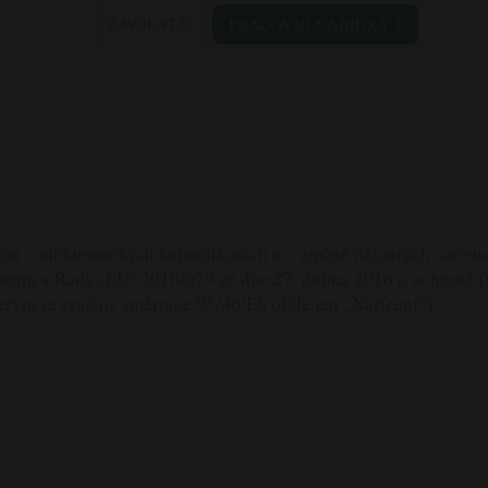
ZAVOLAT
PRACOVNÍ NABÍDKY
on o elektronických komunikacích a o změně některých souvise
entu a Rady (EU) 2016/679 ze dne 27. dubna 2016 o ochraně f
erým se zrušuje směrnice 95/46/ES (dále jen „Nařízení“).