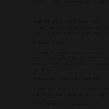
mohou použít k profilování Vašich zájmů a
Sociální tlačítka:
Sociální tlačítka třetích
zabránit tomu, aby tyto stránky shromažďoval
aktivitách na našem webu a na internetu, př
Doba uchovávaní
Délka uložení cookies závisí na tom, zda se
Trvalé cookies mohou trvat až do vypršení j
rozmezí 90 dnů až dvou let od data, kdy byly
prohlížeče.
Přenos osobních údajů do třetích zemí
V rámci zpracování Vašich osobních údajů 
odůvodněných případech vznikla potřeba pře
Jak mohu změnit nastavení cookies?