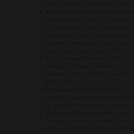
stránce vyskytují chybová hlášení. Tyto c
Analytické, resp. statistické soubory coo
shromážděné údaje, které nejsou citlivé (
cookies uživatele) sdílíme s našimi důvě
cookies používáme k získání základního 
umožňují provádět pouze analýzy na nízké
ve výchozím nastavení zapnuty. Pokud se
Rozšířené analytické cookies:
Tyto cooki
nabízenými službami. Používáme je ke zle
účinnosti našich kampaní. Tyto cookies b
budeme mít omezené možnosti monitorová
Personalizační cookies:
Tyto cookies slo
funkčnost a zabezpečení webu, včetně zap
aby uživatelé snadno našli to, co hledají.
Marketingové/Reklamní cookies:
Tyto c
založeny na jedinečné identifikaci Vašeh
reklamy nemusí odpovídat Vašim zájmům. T