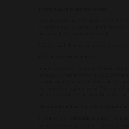
Právní základ používání cookies:
Ve smyslu § 89 odst. 3 zákona č. 127/2005 S
komunikacích)
je „každý, kdo ukládá nebo 
prokazatelného souhlasu uživatele“.
Právním základem pro zpracování osobních ú
Co jsou to soubory cookies?
Soubory cookies jsou krátké textové soubory
informace o Vaší návštěvě, například zvolený
cookies jsou důležité, neboť bez nich by pr
a přizpůsobení jejího obsahu Vašim potřebá
protože zvyšují uživatelskou přívětivost op
Na základě cookies Vás webová stránka m
relačního cookies
pomocí tzv. „
“ – během 
Prohlížeč můžete nastavit tak, aby vás info