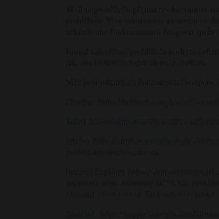
Většina prohlížečů přijímá cookies automati
prohlížeče. Více informací o nastavení cook
některé jeho funkce nemusí fungovat správně
Kromě toho různé prohlížeče poskytují růz
tak, aby blokovaly/odstraňovaly cookies.
Níže jsou odkazy na dokumentaci podpory, j
Chrome
:
https://support.google.com/accou
Safari
https://support.apple.com/cs-cz/guid
Firefox
https://support.mozilla.org/cs/kb/r
cookies&redirectlocale=cs
Internet Explorer
https://support.micro
microsoft-edge-zobrazen%C3%AD-po
168dab11-0753-043d-7c16-ede5947fc64d
Android
:
https://support.google.com/chr