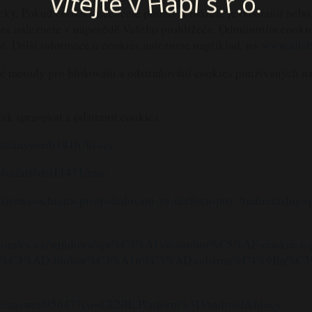
V
o
p
e
t
s
v
.
r
.
í
a
t
e
H
.
j
i
cky. Pokud cookies nechcete používat můžete je odstranit nebo 
ies naleznete v nápovědě Vašeho prohlížeče. Odmítnutím cookie
. Další informace o cookies naleznete například. na
www.allab
né metody pro blokování a odstraňování cookies používaných n
ak spravovat a odstranit cookies
nts/answer/61416?hl=cs
e/safari/sfri11471/mac
ozsirena-ochrana-proti-sledovani-ve-firefoxu-pro-?redirectslug
soft.com/cs-cz/windows/spr%C3%A1va-soubor%C5%AF-cook
volen%C3%AD-blokov%C3%A1n%C3%AD-odstran%C4%9Bn%
ome/answer/95647?co=GENIE.Platform%3DAndroid&hl=cs