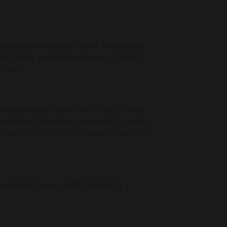
o ukládat obsah na našem webu. Nemůžeme
řetí strany používají informace o Vašich
údajů.
kládají pouze po dobu Vaší návštěvy webu.
 používaných cookies jsou trvalé a vyprší v
řejete, můžete je ručně smazat v nastavení
spodářský prostor (EHP). Pokud by v