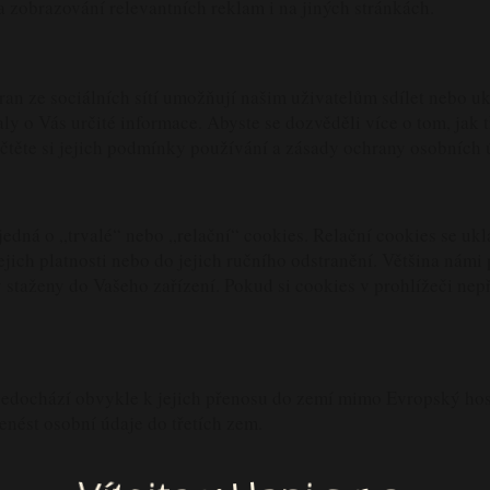
 zobrazování relevantních reklam i na jiných stránkách.
 stran ze sociálních sítí umožňují našim uživatelům sdílet neb
y o Vás určité informace. Abyste se dozvěděli více o tom, jak t
ečtěte si jejich podmínky používání a zásady ochrany osobních 
 jedná o „trvalé“ nebo „relační“ cookies. Relační cookies se u
ejich platnosti nebo do jejich ručního odstranění. Většina námi
 staženy do Vašeho zařízení. Pokud si cookies v prohlížeči nep
nedochází obvykle k jejich přenosu do zemí mimo Evropský ho
nést osobní údaje do třetích zem.