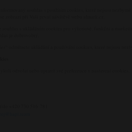
 informovaný souhlas s použitím cookies, které nejsou nezbytn
 se zobrazí při Vaší první návštěvě webu almark.cz.
e souhlas s ukládáním cookies pro výkonové, funkční a market
hlas je dobrovolný.
ies
“ odmítnete ukládání a používání cookies, které nejsou nez
kies
koli odvolat nebo upravit své preference v nastavení cookies.
 číslo +420 730 516 781
rej@hapi.team