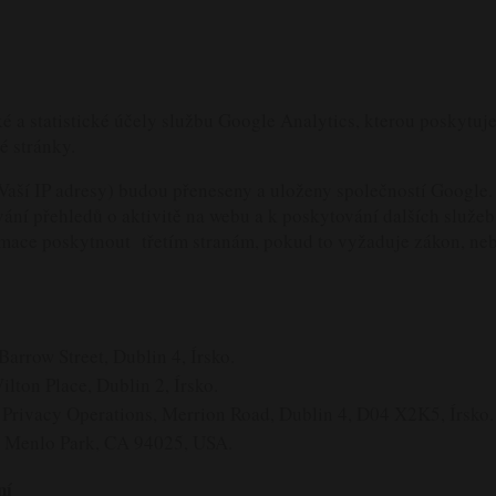
é a statistické účely službu Google Analytics, kterou poskytuj
é stránky.
aší IP adresy) budou přeneseny a uloženy společností Google.
ání přehledů o aktivitě na webu a k poskytování dalších služeb 
rmace poskytnout třetím stranám, pokud to vyžaduje zákon, nebo
arrow Street, Dublin 4, Írsko.
ilton Place, Dublin 2, Írsko.
Privacy Operations, Merrion Road, Dublin 4, D04 X2K5, Írsko.
 Menlo Park, CA 94025, USA.
ní