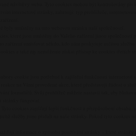
vané návštěvy webu. Tyto cookies mohou být kontrolovány při k
ím internetové stránky, zahrnují: typ prohlížeče, internetovou 
zařízení.
ré byly umístěny na tuto webovou stránku naší společností.
ies, které jsou umístěny do Vašeho zařízení jinou společností 
o zařízení umisťovat někdo, kdo nám poskytuje určitou službu 
ookies a také my nemůžeme získat přístup ke cookies třetích st
oubory cookie jsou potřebné k zajištění funkčnosti internetové 
reakce na Vámi provedené akce, které představují žádost o služ
vání formulářů. Svůj prohlížeč můžete nastavit tak, aby blokov
i stránky fungovat.
Tyto cookies zajišťují lepší funkčnost a přizpůsobení obsahu, 
ejichž služby jsme přidali na naše stránky. Pokud tyto cookies 
ažďují informace o způsobu používání stránky – které stránky n