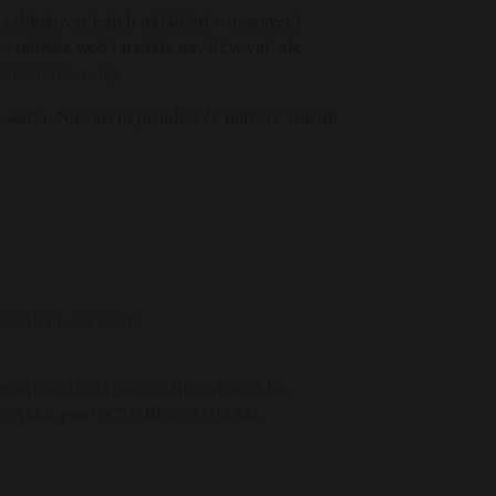
zablokovat jejich ukládání v nastavení
s můžete web i nadále navštěvovat, ale
outcookies.org
a webu. Nastavení prohlížeče můžete změnit
=povoleni-zakazani-
ie-v-prohl%C3%AD%C5%BEe%C4%8Di-
C3%AD-a-pou%C5%BEit%C3%AD-