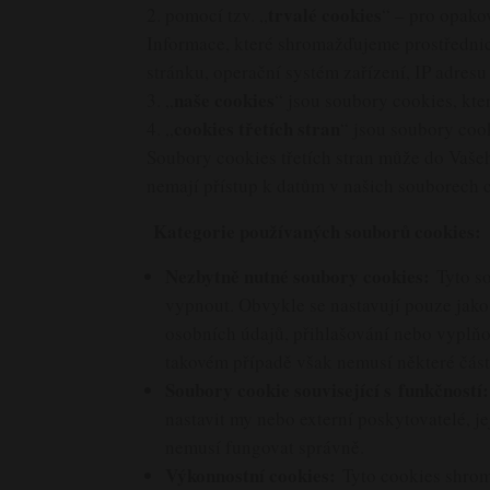
trvalé cookies
pomocí tzv. „
“ – pro opako
Informace, které shromažďujeme prostřednictv
stránku, operační systém zařízení, IP adresu 
naše cookies
„
“ jsou soubory cookies, kte
cookies třetích stran
„
“ jsou soubory cook
Soubory cookies třetích stran může do Vašeh
nemají přístup k datům v našich souborech c
Kategorie používaných souborů cookies:
Nezbytně nutné soubory cookies:
Tyto s
vypnout. Obvykle se nastavují pouze jako 
osobních údajů, přihlašování nebo vyplňo
takovém případě však nemusí některé část
Soubory cookie související s funkčností:
nastavit my nebo externí poskytovatelé, j
nemusí fungovat správně.
Výkonnostní cookies:
Tyto cookies shrom