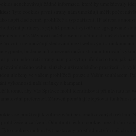
ookies neuchovávají žádné informace, které by umožňovaly ident
kies:
Tyto cookies první strany nám umožňují měřit počet návš
jako například země, prohlížeč a typ zařízení, IP adresa s anon
ryhodnými partnery, s jejichž pomocí vytváříme agregované stat
přehledu o návštěvnosti našeho webu a účinnosti našich kampan
 úrovni a neumožňují sledování mezi webovými stránkami ani pr
 je vypnete, budeme mít omezené možnosti monitorování výkonn
es první nebo třetí strany nám poskytují přehled o tom, jak náv
pšování našeho webu, služeb a uživatelského prostředí, , k vy
udou uloženy ve vašem prohlížeči pouze s Vaším souhlasem. Pok
ní výkonnosti naší stránky a kampaní.
uží k tomu, aby Vás Správce mohl identifikovat při návratu na 
amatování preferencí. Zároveň pomáhají zlepšovat funkčnost web
s
ookies
e používají k zobrazování personalizovaných reklam. N
o prohlížeče a zařízení. Odmítnutí těchto cookies nezabrání zo
yto cookies mohou být nastaveny prostřednictvím našich strán