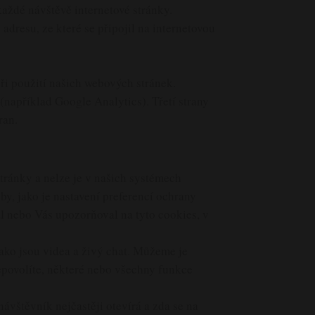
aždé návštěvě internetové stránky.
adresu, ze které se připojil na internetovou
při použití našich webových stránek.
(například Google Analytics). Třetí strany
ran.
stránky a nelze je v našich systémech
by, jako je nastavení preferencí ochrany
al nebo Vás upozorňoval na tyto cookies, v
jako jsou videa a živý chat. Můžeme je
nepovolíte, některé nebo všechny funkce
ávštěvník nejčastěji otevírá a zda se na