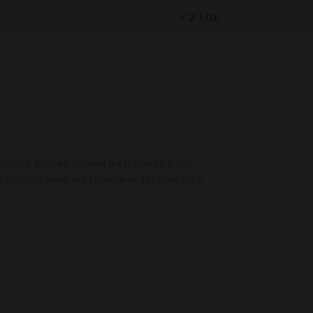
CZ
|
DE
jících zákonů (zákon o elektronických
yzických osob při zpracovávání osobních