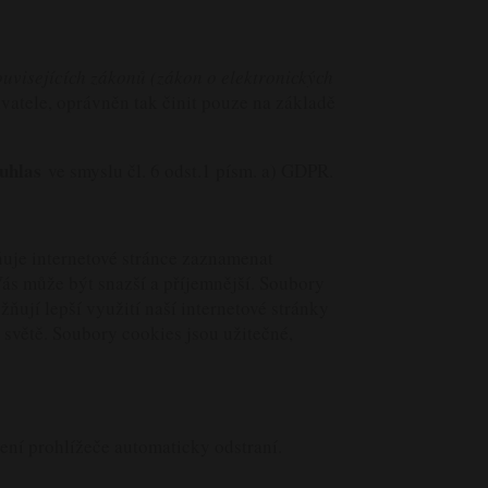
uvisejících zákonů (zákon o elektronických
vatele, oprávněn tak činit pouze na základě
uhlas
ve smyslu čl. 6 odst.1 písm. a) GDPR.
ňuje internetové stránce zaznamenat
Vás může být snazší a příjemnější. Soubory
ňují lepší využití naší internetové stránky
světě. Soubory cookies jsou užitečné,
ření prohlížeče automaticky odstraní.