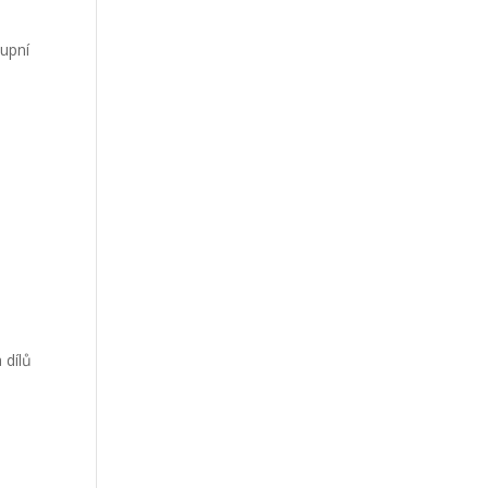
tupní
 dílů