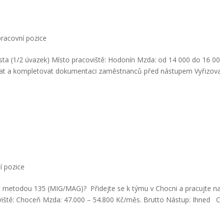
pracovní pozice
ista (1/2 úvazek) Místo pracoviště: Hodonín Mzda: od 14 000 do 16 0
at a kompletovat dokumentaci zaměstnanců před nástupem Vyřizov
í pozice
vat metodou 135 (MIG/MAG)? Přidejte se k týmu v Chocni a pracujte n
iště: Choceň Mzda: 47.000 – 54.800 Kč/měs. Brutto Nástup: Ihned 