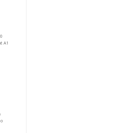
00
at A1
a
Co