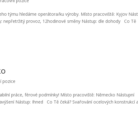
pracovní pozice
ašeho týmu hledáme operátora/ku výroby. Místo pracoviště: Kyjov Nás
y: nepřetržitý provoz, 12hodinové směny Nástup: dle dohody Co Tě
ko
í pozice
abilní práce, férové podmínky! Místo pracoviště: Německo Nástupní
výšení Nástup: Ihned Co Tě čeká? Svařování ocelových konstrukcí a