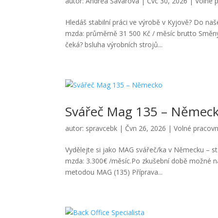
autor:
Andrea Šavarová
|
Čvc 30, 2026
|
Volné 
Hledáš stabilní práci ve výrobě v Kyjově? Do n
mzda: průměrně 31 500 Kč / měsíc brutto Směn
čeká? bsluha výrobních strojů...
Svářeč Mag 135 – Němec
autor:
spravcebk
|
Čvn 26, 2026
|
Volné pracovn
Vydělejte si jako MAG svářeč/ka v Německu – st
mzda: 3.300€ /měsíc.Po zkušební době možné na
metodou MAG (135) Příprava...