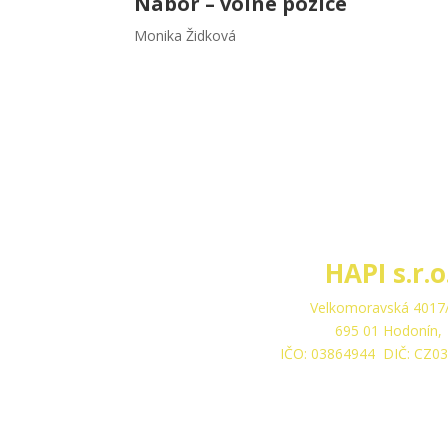
Nábor – volné pozice
Monika Židková
HAPI s.r.o
Velkomoravská 4017
695 01 Hodonín,
IČO: 03864944 DIČ: CZ0