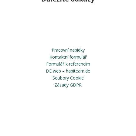
Pracovní nabídky
Kontaktní formulář
Formulář k referencím
DE web – hapiteam.de
Soubory Cookie
Zásady GDPR
Copyright © 2026 Všechna práva vyhrazena www.hapiteam.cz