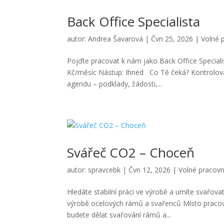
Back Office Specialista
autor:
Andrea Šavarová
|
Čvn 25, 2026
|
Volné 
Pojďte pracovat k nám jako Back Office Special
Kč/měsíc Nástup: Ihned Co Tě čeká? Kontrolov
agendu – podklady, žádosti,...
Svářeč CO2 – Choceň
autor:
spravcebk
|
Čvn 12, 2026
|
Volné pracovn
Hledáte stabilní práci ve výrobě a umíte svařo
výrobě ocelových rámů a svařenců Místo pracov
budete dělat svařování rámů a...