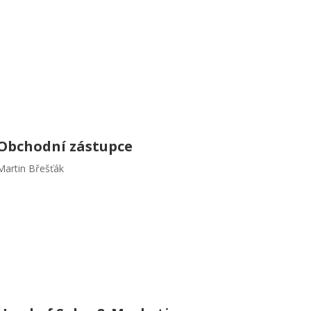
Obchodní zástupce
Martin Břešťák