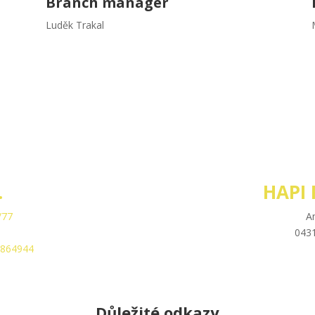
Branch manager
Luděk Trakal
.
HAPI 
/77
A
0431
3864944
Důležité odkazy